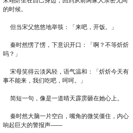
宋翊炘坐在自己身边，回到从前两家人亲密无间
的时候。
但当宋父悠悠地举筷：「来吧，开饭。」
秦时然愣了愣，下意识开口：「啊？不等炘炘
吗？」
宋母笑得云淡风轻，语气温和：「炘炘今天有
事不能来，我们吃吧，呵呵。」
简短一句，像是一道晴天霹雳砸在她心上。
秦时然大脑一片空白，嘴角的微笑僵住，内心
响起巨大的警报声——