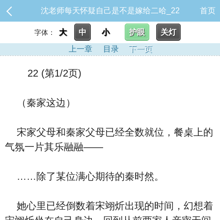
沈老师每天怀疑自己是不是嫁给二哈_22
首页
大
中
小
护眼
关灯
字体：
上一章
目录
下一页
22 (第1/2页)
（秦家这边）
宋家父母和秦家父母已经全数就位，餐桌上的
气氛一片其乐融融——
……除了某位满心期待的秦时然。
她心里已经倒数着宋翊炘出现的时间，幻想着