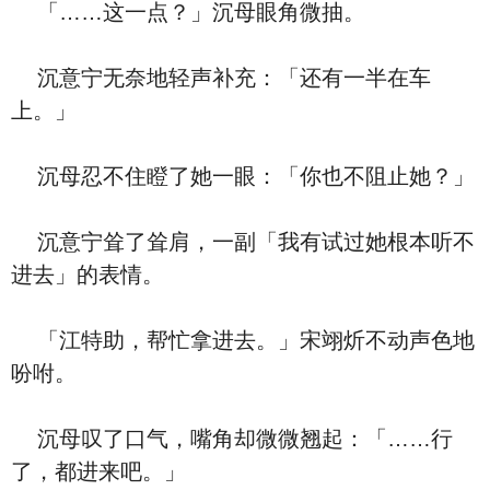
「……这一点？」沉母眼角微抽。
沉意宁无奈地轻声补充：「还有一半在车
上。」
沉母忍不住瞪了她一眼：「你也不阻止她？」
沉意宁耸了耸肩，一副「我有试过她根本听不
进去」的表情。
「江特助，帮忙拿进去。」宋翊炘不动声色地
吩咐。
沉母叹了口气，嘴角却微微翘起：「……行
了，都进来吧。」