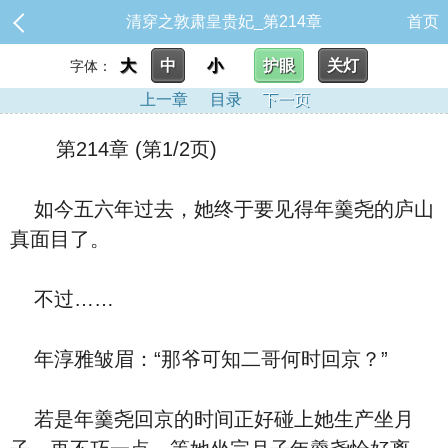
清穿之敦肃皇贵妃_第214章
首页
大
中
小
护眼
关灯
字体：
上一章
目录
下一页
第214章 (第1/2页)
如今五六年过去，她终于要见得年羹尧的庐山
真面目了。
不过……
年淳雅皱眉：“那爷可知二哥何时回京？”
若是年羹尧回京的时间正好碰上她生产坐月