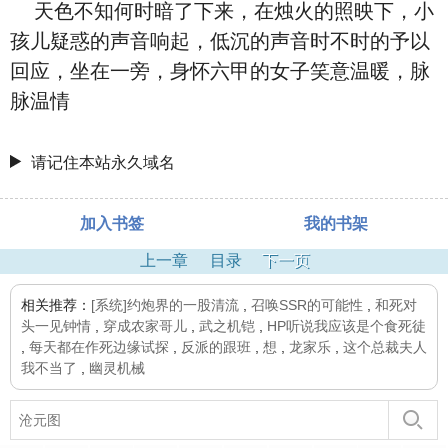
天色不知何时暗了下来，在烛火的照映下，小
孩儿疑惑的声音响起，低沉的声音时不时的予以
回应，坐在一旁，身怀六甲的女子笑意温暖，脉
脉温情
请记住本站永久域名
加入书签
我的书架
上一章
目录
下一页
相关推荐：
[系统]约炮界的一股清流
,
召唤SSR的可能性
,
和死对
头一见钟情
,
穿成农家哥儿
,
武之机铠
,
HP听说我应该是个食死徒
,
每天都在作死边缘试探
,
反派的跟班
,
想
,
龙家乐
,
这个总裁夫人
我不当了
,
幽灵机械