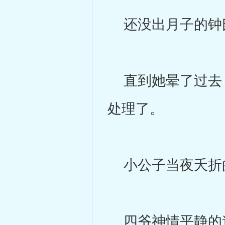
还没出月子的钟氏
直到她晕了过去，
处理了。
小公子当夜夭折的
四爷神情平静的道