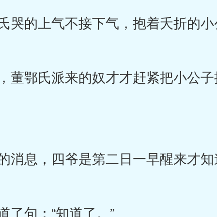
哭的上气不接下气，抱着夭折的小
董鄂氏派来的奴才才赶紧把小公子
消息，四爷是第二日一早醒来才知
了句：“知道了。”