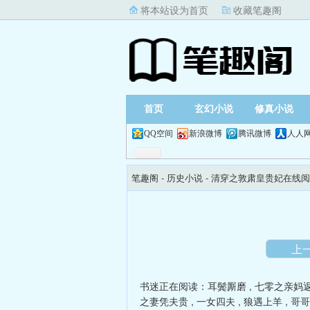
将本站设为首页
收藏笔趣阁
首页
玄幻小说
修真小说
QQ空间
新浪微博
腾讯微博
人人
笔趣阁
- 历史小说 -
清穿之敦肃皇贵妃在线阅
上
书迷正在阅读：
耳鬓厮磨
,
七零之亲妈
之妻凭夫贵
,
一女四夫
,
狼遇上羊
,
哥哥