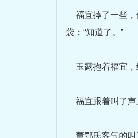
福宜摔了一些，倒
袋：“知道了。”
玉露抱着福宜，给
福宜跟着叫了声
董鄂氏客气的叫了