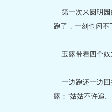
第一次来圆明园的
跑了，一刻也闲不
玉露带着四个奴才
一边跑还一边回头
露：“姑姑不许追。