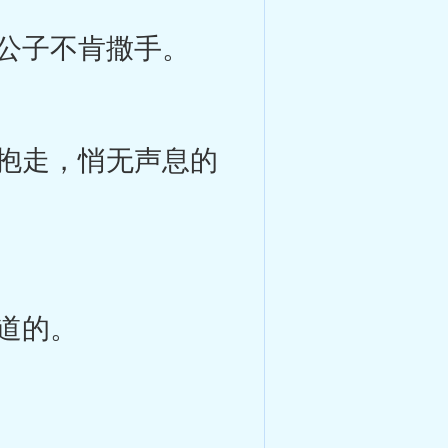
公子不肯撒手。
抱走，悄无声息的
道的。