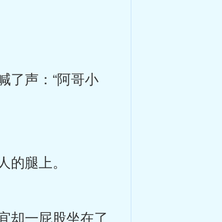
喊了声：“阿哥小
人的腿上。
宜却一屁股坐在了