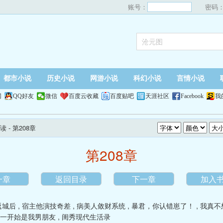
账号：
密码
都市小说
历史小说
网游小说
科幻小说
言情小说
网
QQ好友
微信
百度云收藏
百度贴吧
天涯社区
Facebook
我
读
- 第208章
第208章
一章
返回目录
下一章
加入
返城后
,
宿主他演技奇差
,
病美人敛财系统
,
暴君，你认错崽了！
,
我真不
一开始是我男朋友
,
闺秀现代生活录