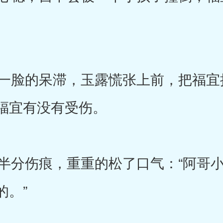
脸的呆滞，玉露慌张上前，把福宜
福宜有没有受伤。
分伤痕，重重的松了口气：“阿哥小
的。”