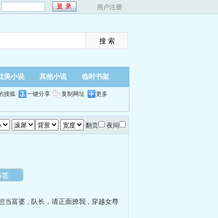
：
用户注册
耽美小说
其他小说
临时书架
的搜狐
一键分享
复制网址
更多
翻页
夜间
书签
想当富婆
,
队长，请正面撩我
,
穿越女尊