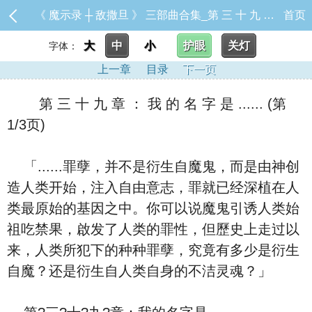
《 魔示录 ┼ 敌撒旦 》 三部曲合集_第 三 十 九 章 ： 我 的 名 字 是 ......
首页
大
中
小
护眼
关灯
字体：
上一章
目录
下一页
第 三 十 九 章 ： 我 的 名 字 是 ...... (第
1/3页)
「......罪孽，并不是衍生自魔鬼，而是由神创
造人类开始，注入自由意志，罪就已经深植在人
类最原始的基因之中。你可以说魔鬼引诱人类始
祖吃禁果，啟发了人类的罪性，但歷史上走过以
来，人类所犯下的种种罪孽，究竟有多少是衍生
自魔？还是衍生自人类自身的不洁灵魂？」