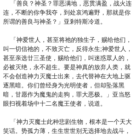
「善良？神圣？罪恶满地，恶贯满盈，战火连
连，不断的你争我夺，到处哀鸿遍野，那就是你
所谓的善良与神圣？」亚剎特斯冷道。
「神爱世人，甚至将祂的独生子，赐给他们，
叫一切信祂的，不致灭亡，反得永生;神爱世人，
甚至亲选廿三圣使，赐给他们，叫迷惑眾人的，
必被灭绝，永不超生。要是神真的放弃人类，就
不会创造神力灭魔士出来，去代替神在大地上驱
逐黑暗。你们曾经身为光明使者，但却坠落黑
暗，甘愿作为魔鬼的走狗，罪大恶极。」亚当怒
眼扫视着场中十二名魔王使者，说道。
「神力灭魔士此种悲剧生物，根本是一个天大
笑话。势孤力薄，生生世世别无选择地去战斗，