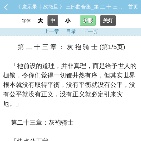
《 魔示录 ┼ 敌撒旦 》 三部曲合集_第 二 十 三 章 ： 灰 袍 骑 士
首页
大
中
小
护眼
关灯
字体：
上一章
目录
下一页
第 二 十 三 章 ： 灰 袍 骑 士 (第1/5页)
「祂前设的道理，并非真理，而是给予世人的
枷锁，令你们觉得一切都井然有序，但其实世界
根本就没有取得平衡，没有平衡就没有公平，没
有公平就没有正义，没有正义就必定引来灾
厄。」
第二十三章：灰袍骑士