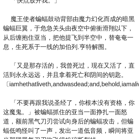
「快点放开我。」
魔王使者蝙蝠鼓动背部由魔力幻化而成的暗黑
蝙蝠巨翼，于危急关头由夜空中俯衝滑翔以下，
从后缠抱住亚当，把他提飞到半空中，替奄奄一
息，生死系于一线的加伯列.亨特解围。
「又是那存活的，我曾死过，现在又活了，直
活到永永远远，并且拿着死亡和阴间的钥匙。
〔iamhethatliveth,andwasdead;and,behold,iamal
「不要再跟我说圣经了，你根本没有资格，你
这魔鬼。」被蝙蝠抓住的亚当一面挣扎一面怒
道，额前黑气刀刃尝试向身后的蝙蝠攻击，但蝙
蝠低鸣怪叫了一声，发出一道低音频，瞬间将亚