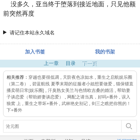
没多久，亚当终于堕落到接近地面，只见他额
前突然再度
请记住本站永久域名
加入书签
我的书架
上一章
目录
下一页
相关推荐：
穿越也要很低调
,
天阶夜色凉如水
,
重生之启航娱乐圈
（第二卷）
,
碧蓝航线 夏季末期的征服者小姐想要做爱
,
猫保镖直
播卖萌日常[娱乐圈]
,
汗臭熟女美兰与色情欧吉桑的婚活
,
帮助妻
子谈恋爱（帮助娇妻谈恋爱）
,
网配之请当真，好吗+番外
,
误入
狼窝 上
,
重生之带坏+番外
,
武林艳史别记
,
剑三之瞧把你熊的！
下+番外