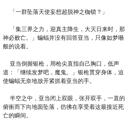
「一群坠落天使妄想超脱神之枷锁？」
「集三界之力，迎真主降生，大灭日来时，那
神必败亡。」蝙蝠并没有回答亚当，只像如梦囈
般的说着。
亚当倒握银枪，用枪尖直指自己胸口，低声
道：「继续发梦吧，魔鬼。」银枪贯穿身体，迫
使蝙蝠无奈地放开紧抓着亚当的手。
半空之中，亚当闭上双眼，张开双手，一直的
俯衝而下向地面坠落，彷彿在享受着这最接近死
亡的瞬间。