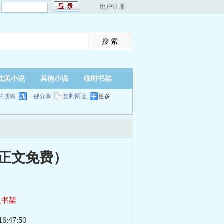
：
用户注册
耽美小说
其他小说
临时书架
的搜狐
一键分享
复制网址
更多
（正文免费）
入书架
6:47:50