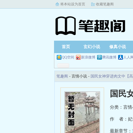
将本站设为首页
收藏笔趣阁
首页
玄幻小说
修真小说
QQ空间
新浪微博
腾讯微博
人人
笔趣阁
- 言情小说 -
国民女神穿进肉文中【高
国民
分类：言情
作 者：妃
最新章节：