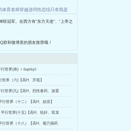
的体育老师
穿越进同性恋综只有我是
教系列
【总攻】男.妓
蛇窟（np）
蝉联冠军。在西方有“东方天使”、“上帝之
QQ群和微博里的朋友推荐哦！
世界(叁) ｒōцеńц④.
行世界（六)【高H、开苞】
行世界(九)【高H、烈性春药、放置
平行世界（十二）【高H、姑侄】
平行世界(十五)【高H、轮奸、双龙
平行世界（十八）【高H、菊穴插药