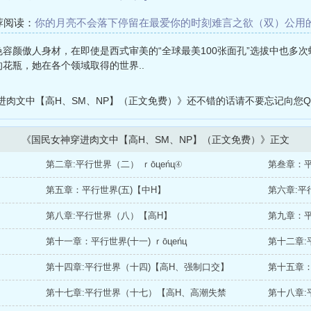
荐阅读：
你的月亮不会落下
停留在最爱你的时刻
难言之欲（双）
公用
的快穿日记
再见元月
催眠阴郁人妻
快穿：天天都在修罗场
BDSM调
色容颜傲人身材，在即使是西式审美的“全球最美100张面孔”选拔中也多次
的花瓶，她在各个领域取得的世界..
进肉文中【高H、SM、NP】（正文免费）》还不错的话请不要忘记向您
《国民女神穿进肉文中【高H、SM、NP】（正文免费）》正文
第二章:平行世界（二） ｒōцеńц④
第叁章：平行
第五章：平行世界(五)【中H】
第六章:平
第八章:平行世界（八）【高H】
第九章：平
第十一章：平行世界(十一) ｒōцеńц
第十二章:
第十四章:平行世界（十四)【高H、强制口交】
第十五章：
第十七章:平行世界（十七）【高H、高潮失禁
第十八章: