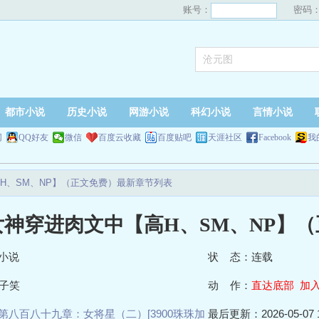
账号：
密码
都市小说
历史小说
网游小说
科幻小说
言情小说
网
QQ好友
微信
百度云收藏
百度贴吧
天涯社区
Facebook
我
H、SM、NP】（正文免费）最新章节列表
女神穿进肉文中【高H、SM、NP】
小说
状 态：连载
子笑
动 作：
直达底部
加
第八百八十九章：女将星（二）[3900珠珠加
最后更新：2026-05-07 1